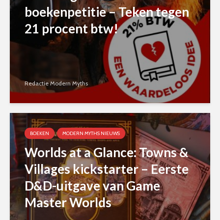
boekenpetitie – Teken tegen
21 procent btw!
Redactie Modern Myths
BOEKEN
MODERN MYTHS NIEUWS
Worlds at a Glance: Towns &
Villages kickstarter – Eerste
D&D-uitgave van Game
Master Worlds