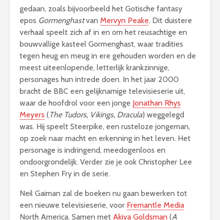
gedaan, zoals bijvoorbeeld het Gotische fantasy
epos
Gormenghast
van
Mervyn Peake
. Dit duistere
verhaal speelt zich af in en om het reusachtige en
bouwvallige kasteel Gormenghast, waar tradities
tegen heug en meug in ere gehouden worden en de
meest uiteenlopende, letterlijk krankzinnige,
personages hun intrede doen. In het jaar 2000
bracht de BBC een gelijknamige televisieserie uit,
waar de hoofdrol voor een jonge
Jonathan Rhys
Meyers
(
The Tudors, Vikings, Dracula
) weggelegd
was. Hij speelt Steerpike, een rusteloze jongeman,
op zoek naar macht en erkenning in het leven. Het
personage is indringend, meedogenloos en
ondoorgrondelijk. Verder zie je ook Christopher Lee
en Stephen Fry in de serie.
Neil Gaiman zal de boeken nu gaan bewerken tot
een nieuwe televisieserie, voor
Fremantle Media
North America. Samen met
Akiva Goldsman
(
A