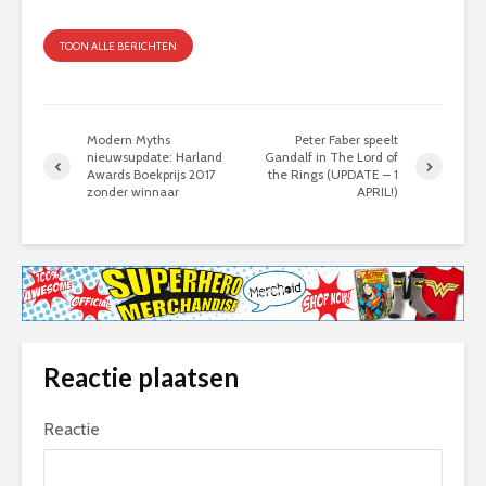
TOON ALLE BERICHTEN
Modern Myths
Peter Faber speelt
nieuwsupdate: Harland
Gandalf in The Lord of
Awards Boekprijs 2017
the Rings (UPDATE – 1
zonder winnaar
APRIL!)
Reactie plaatsen
Reactie