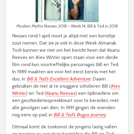
Modern Myths Nieuws 2018 – Week 14: Bill & Ted in 2018
Nieuws rond 1 april moet je altijd met een korreltje
zout nemen. Dat zie je ook in deze Week Almanak.
Toch kunnen we niet om het bericht heen dat Keanu
Reeves en Alex Winter open staan voor een derde
film rond hun voortreffelijke personages Bill en Ted.
In 1989 maakten we voor het eerst kennis met het
duo, in
Bill & Ted’s Excellent Adventure
.
Daarin
gebruiken de niet al te snuggere scholieren Bill (
Alex
Winter
) en Ted (
Keanu Reeves
) een tijdmachine om
een geschiedenisspreekbeurt voor te bereiden, met
alle gevolgen van dien. In 1991 gingen de vrienden
nog eens op pad, in
Bill & Ted’s Bogus Journey
.
Ditmaal komt de toekomst de jongens lastig vallen
en moeten ze een tiran bestrijden die Bill en Ted