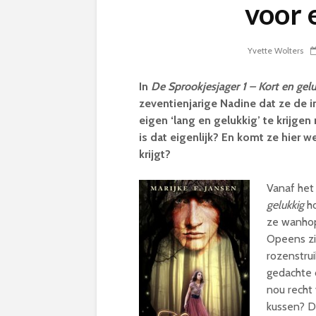
voor 
Yvette Wolters
In
De Sprookjesjager 1 – Kort en gel
zeventienjarige Nadine dat ze de i
eigen ‘lang en gelukkig’ te krijge
is dat eigenlijk? En komt ze hier 
krijgt?
Vanaf het
gelukkig
ho
ze wanhopi
Opeens zi
rozenstrui
gedachte d
nou recht
kussen? D