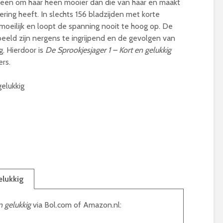
ereen om haar heen mooier dan die van haar en maakt
ring heeft. In slechts 156 bladzijden met korte
 moeilijk en loopt de spanning nooit te hoog op. De
beeld zijn nergens te ingrijpend en de gevolgen van
g. Hierdoor is
De Sprookjesjager 1 – Kort en gelukkig
ers.
gelukkig
elukkig
n gelukkig
via Bol.com of Amazon.nl: