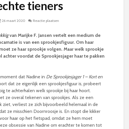
echte tieners
26 maart 2020
Reactie plaatsen
ukkig
van Marijke F. Jansen vertelt een medium de
ncarnatie is van een sprookjesfiguur. Om haar
n moet ze haar sprookje volgen. Maar welk sprookje
wel achter voordat de Sprookjesjager haar te pakken
 moment dat Nadine in
De Sprookjesjager 1 – Kort en
ort dat ze eigenlijk een sprookjesfiguur is, probeert
g te achterhalen welk sprookje bij haar hoort.
et ze overal tekenen van sprookjes. Als ze een
k ziet, verliest ze zich bijvoorbeeld helemaal in de
at ze misschien Doornroosje is. En stopt die kikker
 voor haar op het fietspad, omdat ze hem moet
eze obsessie van Nadine om erachter te komen tot