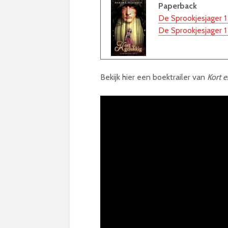
Paperback
De Sprookjesjager 1
De Sprookjesjager 1
Bekijk hier een boektrailer van
Kort e