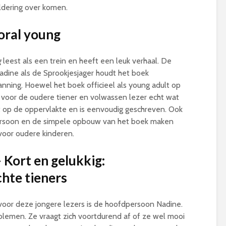
eldering over komen.
oral young
g
leest als een trein en heeft een leuk verhaal. De
Nadine als de Sprookjesjager houdt het boek
nning. Hoewel het boek officieel als young adult op
k voor de oudere tiener en volwassen lezer echt wat
ft op de oppervlakte en is eenvoudig geschreven. Ook
ersoon en de simpele opbouw van het boek maken
 voor oudere kinderen.
 Kort en gelukkig:
chte tieners
voor deze jongere lezers is de hoofdpersoon Nadine.
oblemen. Ze vraagt zich voortdurend af of ze wel mooi