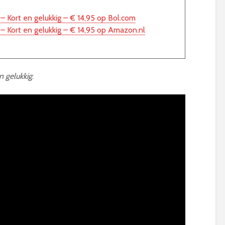
 – Kort en gelukkig – € 14,95 op Bol.com
 – Kort en gelukkig – € 14,95 op Amazon.nl
n gelukkig
: