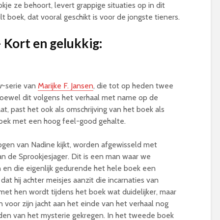
kje ze behoort, levert grappige situaties op in dit
t boek, dat vooral geschikt is voor de jongste tieners.
 Kort en gelukkig:
r
-serie van
Marijke F. Jansen
, die tot op heden twee
Hoewel dit volgens het verhaal met name op de
t, past het ook als omschrijving van het boek als
boek met een hoog feel-good gehalte.
ogen van Nadine kijkt, worden afgewisseld met
van de Sprookjesjager. Dit is een man waar we
 en die eigenlijk gedurende het hele boek een
is dat hij achter meisjes aanzit die incarnaties van
 met hen wordt tijdens het boek wat duidelijker, maar
n voor zijn jacht aan het einde van het verhaal nog
arden van het mysterie gekregen. In het tweede boek