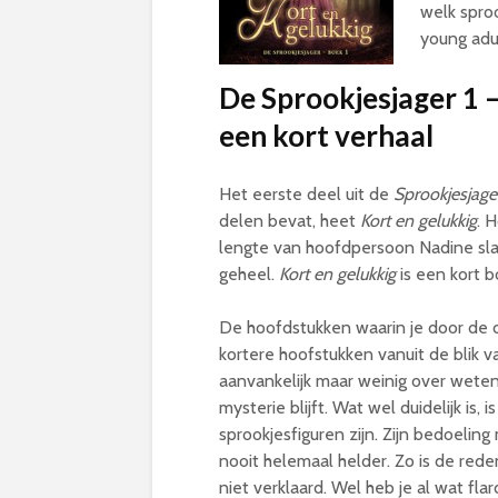
welk sproo
young adul
De Sprookjesjager 1 –
een kort verhaal
Het eerste deel uit de
Sprookjesjage
delen bevat, heet
Kort en gelukkig
. 
lengte van hoofdpersoon Nadine slaa
geheel.
Kort en gelukkig
is een kort 
De hoofdstukken waarin je door de 
kortere hoofstukken vanuit de blik 
aanvankelijk maar weinig over weten
mysterie blijft. Wat wel duidelijk is, 
sprookjesfiguren zijn. Zijn bedoeling
nooit helemaal helder. Zo is de rede
niet verklaard. Wel heb je al wat fl