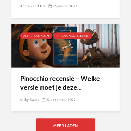
André van 't Hof
26 januari 2023
ACHTERGRONDEN
STREAMING & TELEVISIE
Pinocchio recensie – Welke
versie moet je deze...
Vicky Swers
22 december 2022
MEER LADEN