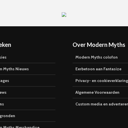
eken
Over Modern Myths
sies
Modern Myths colofon
n Myths Nieuws
Eerbetoon aan Fantasize
tages
Privacy- en cookieverklaring
iews
Algemene Voorwaarden
ns
Custom media en advertere
rgronden
n Myths Merchandise