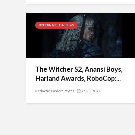
MODERN MYTHS NIEUWS
The Witcher S2, Anansi Boys,
Harland Awards, RoboCop:...
Redactie Modern Myths
25 juli 2021