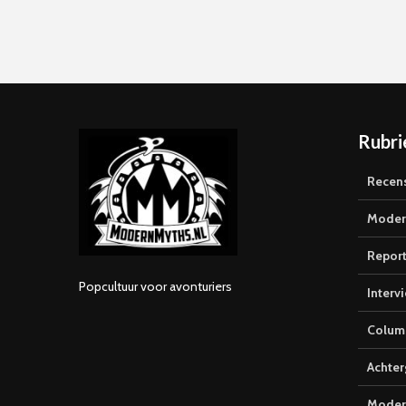
Rubri
Recen
Moder
Repor
Popcultuur voor avonturiers
Interv
Colum
Achte
Moder