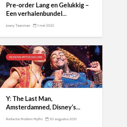
Pre-order Lang en Gelukkig –
Een verhalenbundel...
Joany Taanman
1 mei 2023
MODERN MYTHS NIEUWS
Y: The Last Man,
Amsterdamned, Disney’s...
Redactie Modern Myths
30 augustus 2021