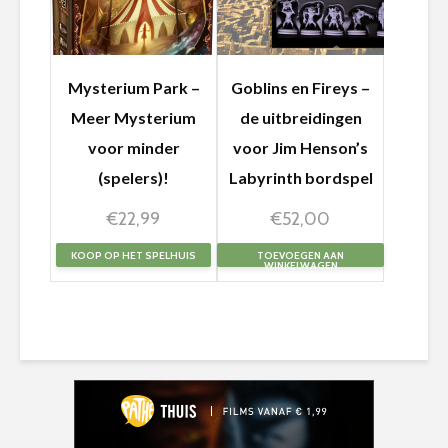
Mysterium Park –
Goblins en Fireys –
Meer Mysterium
de uitbreidingen
voor minder
voor Jim Henson’s
(spelers)!
Labyrinth bordspel
€
22,99
€
52,00
KOOP OP HET SPELHUIS
TOEVOEGEN AAN
WINKELWAGEN