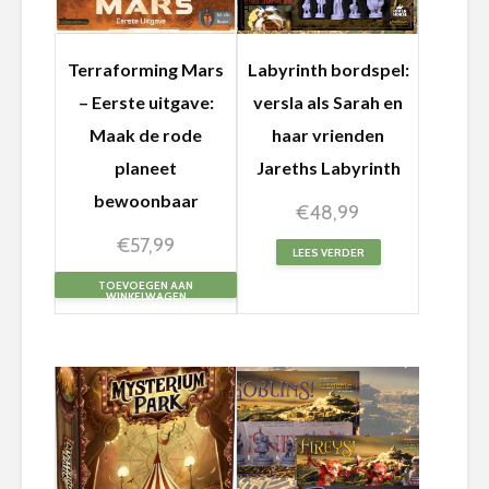
Terraforming Mars
Labyrinth bordspel:
– Eerste uitgave:
versla als Sarah en
Maak de rode
haar vrienden
planeet
Jareths Labyrinth
bewoonbaar
€
48,99
€
57,99
LEES VERDER
TOEVOEGEN AAN
WINKELWAGEN