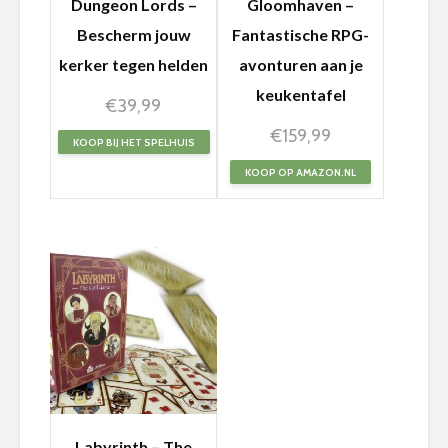
Dungeon Lords –
Gloomhaven –
Bescherm jouw
Fantastische RPG-
kerker tegen helden
avonturen aan je
keukentafel
€
39,99
€
159,99
KOOP BIJ HET SPELHUIS
KOOP OP AMAZON.NL
Labyrinth – The