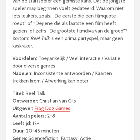
van de startspeler een gemiste kans. Dat de jongste
speler mag beginnen voelt gedateerd. Waarom niet
iets leukers, zoals: “De eerste die een filmquote
roept” of “Degene die als laatste een film heeft
gezien” of zelfs “De grootste filmdiva van de groep”?
Kortom:
Reel Talk
is een prima partyspel, maar geen
kaskraker.
Voordelen:
Toegankelijk / Veel interactie / Variatie
door diverse genres
Nadelen:
Inconsistente antwoorden / Kaarten
trekken krom / Afwerking kan beter
Titel:
Reel Talk
Ontwerper:
Christian van Gils
Uitgever:
Frog Dog Games
Aantal spelers:
2-8
Leeftijd:
12+
Duur:
20-45 minuten
Genre:
Sciencefiction, Fantasy, Actie