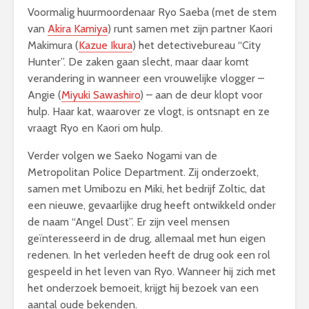
Voormalig huurmoordenaar Ryo Saeba (met de stem
van
Akira Kamiya
) runt samen met zijn partner Kaori
Makimura (
Kazue Ikura
) het detectivebureau “City
Hunter”. De zaken gaan slecht, maar daar komt
verandering in wanneer een vrouwelijke vlogger –
Angie (
Miyuki Sawashiro
) – aan de deur klopt voor
hulp. Haar kat, waarover ze vlogt, is ontsnapt en ze
vraagt Ryo en Kaori om hulp.
Verder volgen we Saeko Nogami van de
Metropolitan Police Department. Zij onderzoekt,
samen met Umibozu en Miki, het bedrijf Zoltic, dat
een nieuwe, gevaarlijke drug heeft ontwikkeld onder
de naam “Angel Dust”. Er zijn veel mensen
geïnteresseerd in de drug, allemaal met hun eigen
redenen. In het verleden heeft de drug ook een rol
gespeeld in het leven van Ryo. Wanneer hij zich met
het onderzoek bemoeit, krijgt hij bezoek van een
aantal oude bekenden.