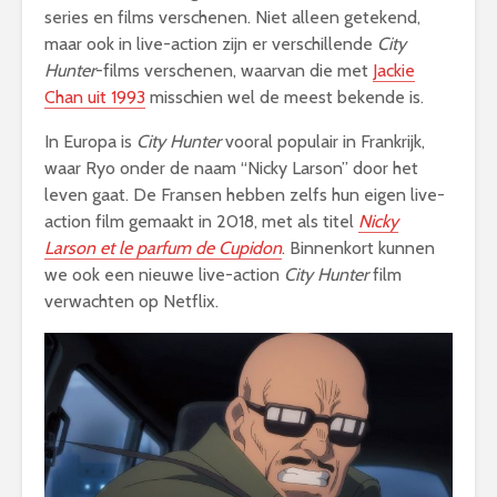
series en films verschenen. Niet alleen getekend,
maar ook in live-action zijn er verschillende
City
Hunter
-films verschenen, waarvan die met
Jackie
Chan uit 1993
misschien wel de meest bekende is.
In Europa is
City Hunter
vooral populair in Frankrijk,
waar Ryo onder de naam “Nicky Larson” door het
leven gaat. De Fransen hebben zelfs hun eigen live-
action film gemaakt in 2018, met als titel
Nicky
Larson et le parfum de Cupidon
. Binnenkort kunnen
we ook een nieuwe live-action
City Hunter
film
verwachten op Netflix.