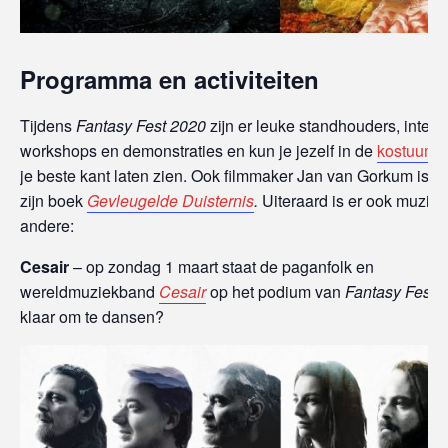
Programma en activiteiten
Tijdens
Fantasy Fest 2020
zijn er leuke standhouders, inter
workshops en demonstraties en kun je jezelf in de
kostuumwe
je beste kant laten zien. Ook filmmaker Jan van Gorkum is 
zijn boek
Gevleugelde Duisternis
.
Uiteraard is er ook muziek
andere:
Cesair
– op zondag 1 maart staat de paganfolk en
wereldmuziekband
Cesair
op het podium van
Fantasy Fest 
klaar om te dansen?