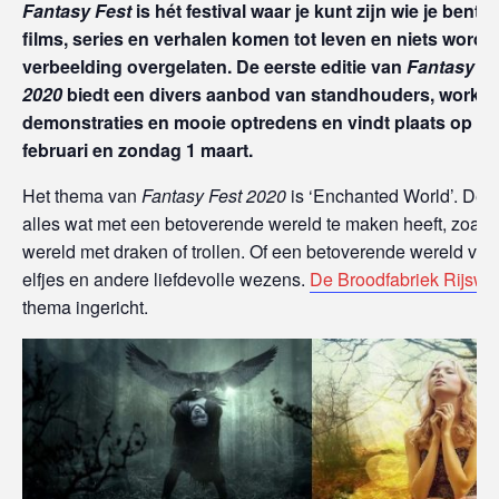
Fantasy Fest
is hét festival waar je kunt zijn wie je bent.
films, series en verhalen komen tot leven en niets wordt
verbeelding overgelaten. De eerste editie van
Fantasy Fe
2020
biedt een divers aanbod van standhouders, works
demonstraties en mooie optredens en vindt plaats op za
februari en zondag 1 maart.
Het thema van
Fantasy Fest 2020
is ‘Enchanted World’. Denk
alles wat met een betoverende wereld te maken heeft, zoals 
wereld met draken of trollen. Of een betoverende wereld vol
elfjes en andere liefdevolle wezens.
De Broodfabriek Rijswij
thema ingericht.