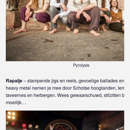
Pyrolysis
Rapalje
– stampende jigs en reels, gevoelige ballades en e
heavy metal nemen je mee door Schotse hooglanden, Ierse v
taveernes en herbergen. Wees gewaarschuwd, stilzitten bij
R
moeilijk…