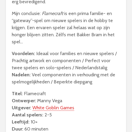
erg bevredigend.
Mijn conclusie:
Flamecraft
is een prima familie- en
“gateway”-spel om nieuwe spelers in de hobby te
krijgen. Een ervaren speler zal helaas wat op zijn
honger blijven zitten. Zélfs met Bakker Bram in het
spel…
Voordelen:
Ideaal voor families en nieuwe spelers /
Prachtig artwork en componenten / Perfect voor
twee spelers en solo-spelers / Nederlandstalig
Nadelen:
Veel componenten in verhouding met de
spelmogelijkheden / Beperkte diepgang
Titel:
Flamecraft
Ontwerper:
Manny Vega
Uitgever:
White Goblin Games
Aantal spelers:
2-5
Leeftijd:
10+
Duur:
60 minuten