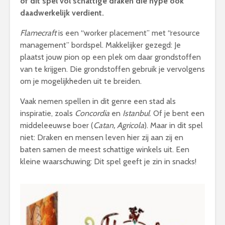
of dit spel vol schattige draken die hype ook
daadwerkelijk verdient.
Flamecraft
is een “worker placement” met “resource
management” bordspel. Makkelijker gezegd: Je
plaatst jouw pion op een plek om daar grondstoffen
van te krijgen. Die grondstoffen gebruik je vervolgens
om je mogelijkheden uit te breiden.
Vaak nemen spellen in dit genre een stad als
inspiratie, zoals
Concordia
en
Istanbul
. Of je bent een
middeleeuwse boer (
Catan,
Agricola
). Maar in dit spel
niet: Draken en mensen leven hier zij aan zij en
baten samen de meest schattige winkels uit. Een
kleine waarschuwing: Dit spel geeft je zin in snacks!