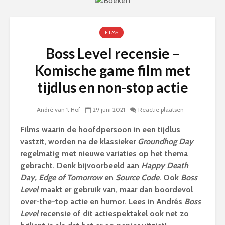
FILMS
Boss Level recensie –
Komische game film met
tijdlus en non-stop actie
André van 't Hof
29 juni 2021
Reactie plaatsen
Films waarin de hoofdpersoon in een tijdlus
vastzit, worden na de klassieker
Groundhog Day
regelmatig met nieuwe variaties op het thema
gebracht. Denk bijvoorbeeld aan
Happy Death
Day, Edge of Tomorrow
en
Source Code
. Ook
Boss
Level
maakt er gebruik van, maar dan boordevol
over-the-top actie en humor. Lees in Andrés
Boss
Level
recensie of dit actiespektakel ook net zo