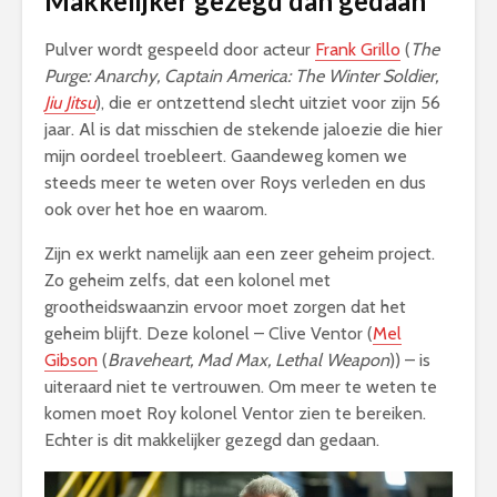
Makkelijker gezegd dan gedaan
Pulver wordt gespeeld door acteur
Frank Grillo
(
The
Purge: Anarchy, Captain America: The Winter Soldier,
Jiu Jitsu
), die er ontzettend slecht uitziet voor zijn 56
jaar. Al is dat misschien de stekende jaloezie die hier
mijn oordeel troebleert. Gaandeweg komen we
steeds meer te weten over Roys verleden en dus
ook over het hoe en waarom.
Zijn ex werkt namelijk aan een zeer geheim project.
Zo geheim zelfs, dat een kolonel met
grootheidswaanzin ervoor moet zorgen dat het
geheim blijft. Deze kolonel – Clive Ventor (
Mel
Gibson
(
Braveheart, Mad Max, Lethal Weapon
)) – is
uiteraard niet te vertrouwen. Om meer te weten te
komen moet Roy kolonel Ventor zien te bereiken.
Echter is dit makkelijker gezegd dan gedaan.