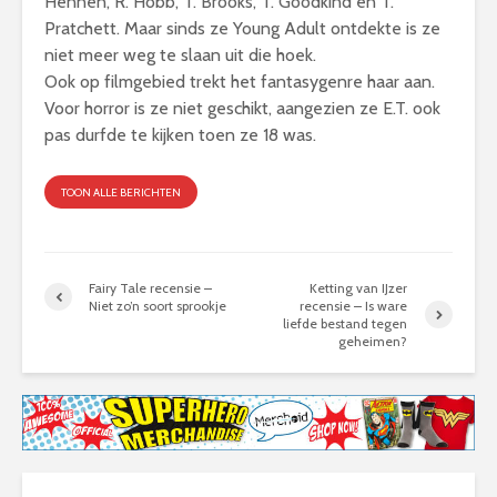
Hennen, R. Hobb, T. Brooks, T. Goodkind en T.
Pratchett. Maar sinds ze Young Adult ontdekte is ze
niet meer weg te slaan uit die hoek.
Ook op filmgebied trekt het fantasygenre haar aan.
Voor horror is ze niet geschikt, aangezien ze E.T. ook
pas durfde te kijken toen ze 18 was.
TOON ALLE BERICHTEN
Fairy Tale recensie –
Ketting van IJzer
Niet zo’n soort sprookje
recensie – Is ware
liefde bestand tegen
geheimen?