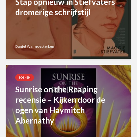
Stap opnieuw in Stiefvaters
dromerige schrijfstijl
Daniel Warmoeskerken
BOEKEN
Sunrise on the Reaping
recensie – Kijken door de
ogen van Haymitch
Abernathy