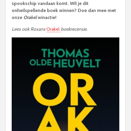
spookschip vandaan komt. Wil je dit
onheilspellende boek winnen? Doe dan mee met
onze
Orakel
winactie!
Lees ook Roxans
Orakel
boekrecensie.