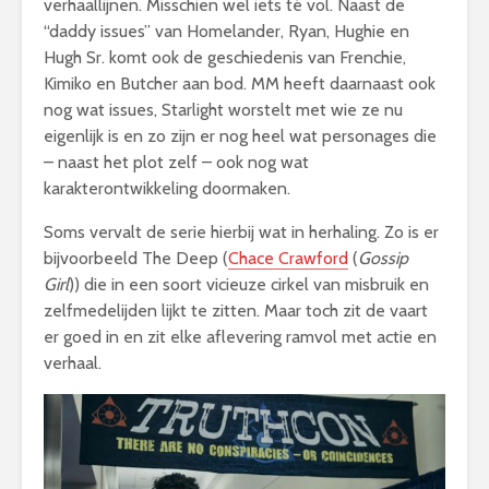
verhaallijnen. Misschien wel iets té vol. Naast de
“daddy issues” van Homelander, Ryan, Hughie en
Hugh Sr. komt ook de geschiedenis van Frenchie,
Kimiko en Butcher aan bod. MM heeft daarnaast ook
nog wat issues, Starlight worstelt met wie ze nu
eigenlijk is en zo zijn er nog heel wat personages die
– naast het plot zelf – ook nog wat
karakterontwikkeling doormaken.
Soms vervalt de serie hierbij wat in herhaling. Zo is er
bijvoorbeeld The Deep (
Chace Crawford
(
Gossip
Girl
)) die in een soort vicieuze cirkel van misbruik en
zelfmedelijden lijkt te zitten. Maar toch zit de vaart
er goed in en zit elke aflevering ramvol met actie en
verhaal.