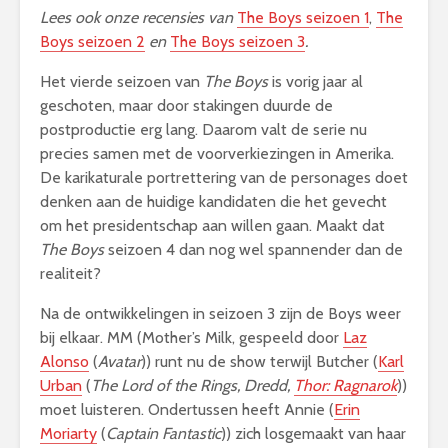
Lees ook onze recensies van
The Boys seizoen 1
,
The
Boys seizoen 2
en
The Boys seizoen 3
.
Het vierde seizoen van
The Boys
is vorig jaar al
geschoten, maar door stakingen duurde de
postproductie erg lang. Daarom valt de serie nu
precies samen met de voorverkiezingen in Amerika.
De karikaturale portrettering van de personages doet
denken aan de huidige kandidaten die het gevecht
om het presidentschap aan willen gaan. Maakt dat
The Boys
seizoen 4 dan nog wel spannender dan de
realiteit?
Na de ontwikkelingen in seizoen 3 zijn de Boys weer
bij elkaar. MM (Mother’s Milk, gespeeld door
Laz
Alonso
(
Avatar
)) runt nu de show terwijl Butcher (
Karl
Urban
(
The Lord of the Rings, Dredd,
Thor: Ragnarok
))
moet luisteren. Ondertussen heeft Annie (
Erin
Moriarty
(
Captain Fantastic
)) zich losgemaakt van haar