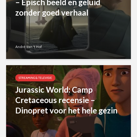
– Episch beeld en geluid
zonder goed verhaal
André van 't Hof
STREAMING & TELEVISIE
Jurassic World: Camp
Cretaceous recensie –
Dinopret voor het hele gezin